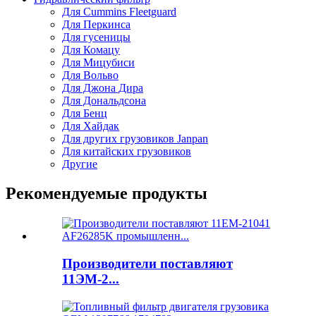
Для Cummins Fleetguard
Для Перкинса
Для гусеницы
Для Комацу
Для Мицубиси
Для Вольво
Для Джона Дира
Для Дональдсона
Для Бенц
Для Хайдак
Для других грузовиков Janpan
Для китайских грузовиков
Другие
Рекомендуемые продукты
Производители поставляют
11ЭМ-2...