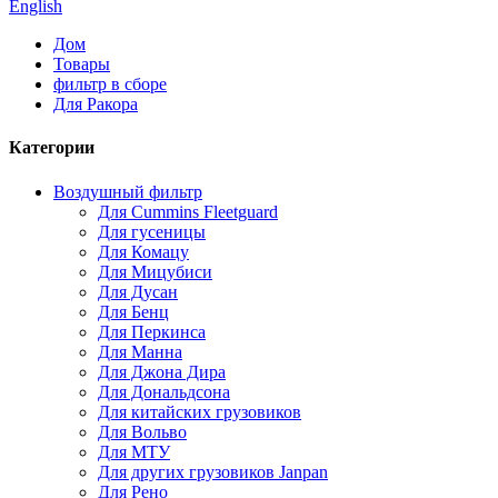
English
Дом
Товары
фильтр в сборе
Для Ракора
Категории
Воздушный фильтр
Для Cummins Fleetguard
Для гусеницы
Для Комацу
Для Мицубиси
Для Дусан
Для Бенц
Для Перкинса
Для Манна
Для Джона Дира
Для Дональдсона
Для китайских грузовиков
Для Вольво
Для МТУ
Для других грузовиков Janpan
Для Рено