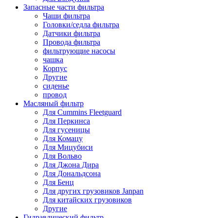
Запасные части фильтра
Чаши фильтра
Головки/седла фильтра
Датчики фильтра
Провода фильтра
фильтрующие насосы
чашка
Корпус
Другие
сиденье
провод
Масляный фильтр
Для Cummins Fleetguard
Для Перкинса
Для гусеницы
Для Комацу
Для Мицубиси
Для Вольво
Для Джона Дира
Для Дональдсона
Для Бенц
Для других грузовиков Janpan
Для китайских грузовиков
Другие
Гидравлический фильтр