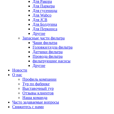
Для Ракора
Для Паркера
Для гусеницы
Для Wabco
Для JCB
Для Болдуина
Для Перкинса
Другие
Запасные части фильтра
Чаши фильтра
Головки/седла фильтра
Датчики фильтра
Провода фильтра
фильтрующие насосы
Другие
Новости
О нас
Профиль компании
Тур по фабрике
Выставочный тур
Отзывы клиентов
Наша команда
Часто задаваемые вопросы
Свяжитесь с нами