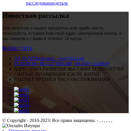
расследование
деталь
Новостная рассылка
Для запросов о наших продуктах или прайс-листе,
пожалуйста, оставьте нам свой адрес электронной почты, и
мы свяжемся с вами в течение 24 часов.
РАЗМЕСТИТЬ
ЭЛ. ПОЧТА
milestone_ceo@163.com
ТЕЛЕФОН
+86-13273665388
+86-319+5326929
АДРЕС
ЗОНА РАЗВИТИЯ ВЫСОКИХ ТЕХНОЛОГИЙ
СИНТАЙ, ПРОВИНЦИЯ ХЭБЭЙ, КИТАЙ.
РАБОЧЕЕ ВРЕМЯ
24 ЧАСА ОБСЛУЖИВАНИЯ
© Copyright - 2010-2023: Все права защищены.
- , , , , , ,
Отправить письмо