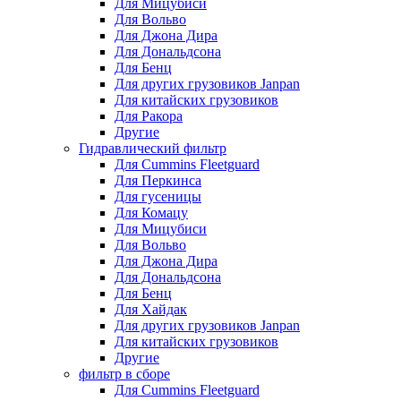
Для Мицубиси
Для Вольво
Для Джона Дира
Для Дональдсона
Для Бенц
Для других грузовиков Janpan
Для китайских грузовиков
Для Ракора
Другие
Гидравлический фильтр
Для Cummins Fleetguard
Для Перкинса
Для гусеницы
Для Комацу
Для Мицубиси
Для Вольво
Для Джона Дира
Для Дональдсона
Для Бенц
Для Хайдак
Для других грузовиков Janpan
Для китайских грузовиков
Другие
фильтр в сборе
Для Cummins Fleetguard