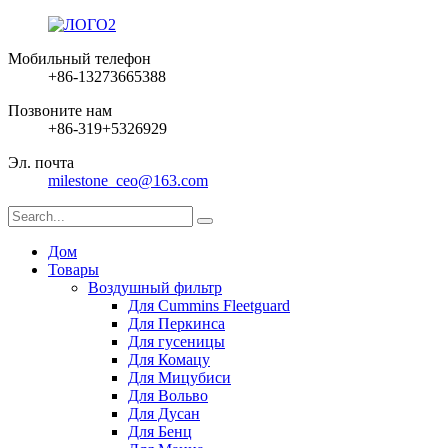
Мобильный телефон
+86-13273665388
Позвоните нам
+86-319+5326929
Эл. почта
milestone_ceo@163.com
Дом
Товары
Воздушный фильтр
Для Cummins Fleetguard
Для Перкинса
Для гусеницы
Для Комацу
Для Мицубиси
Для Вольво
Для Дусан
Для Бенц