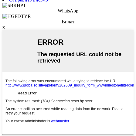
WhatsApp
Вичат
x