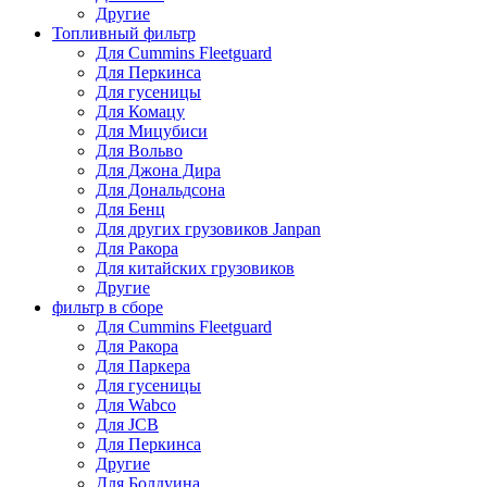
Другие
Топливный фильтр
Для Cummins Fleetguard
Для Перкинса
Для гусеницы
Для Комацу
Для Мицубиси
Для Вольво
Для Джона Дира
Для Дональдсона
Для Бенц
Для других грузовиков Janpan
Для Ракора
Для китайских грузовиков
Другие
фильтр в сборе
Для Cummins Fleetguard
Для Ракора
Для Паркера
Для гусеницы
Для Wabco
Для JCB
Для Перкинса
Другие
Для Болдуина