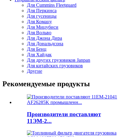
Для Cummins Fleetguard
Для Перкинса
Для гусеницы
Для Комацу
Для Мицубиси
Для Вольво
Для Джона Дира
Для Дональдсона
Для Бенц
Для Хайдак
Для других грузовиков Janpan
Для китайских грузовиков
Другие
Рекомендуемые продукты
Производители поставляют
11ЭМ-2...