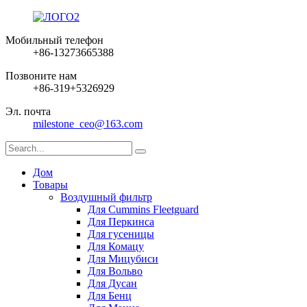
Мобильный телефон
+86-13273665388
Позвоните нам
+86-319+5326929
Эл. почта
milestone_ceo@163.com
Дом
Товары
Воздушный фильтр
Для Cummins Fleetguard
Для Перкинса
Для гусеницы
Для Комацу
Для Мицубиси
Для Вольво
Для Дусан
Для Бенц