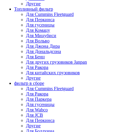
Другие
Топливный фильтр
Для Cummins Fleetguard
Для Перкинса
Для гусеницы
Для Комацу
Для Мицубиси
Для Вольво
Для Джона Дира
Для Дональдсона
Для Бенц
Для других грузовиков Janpan
Для Ракора
Для китайских грузовиков
Другие
фильтр в сборе
Для Cummins Fleetguard
Для Ракора
Для Паркера
Для гусеницы
Для Wabco
Для JCB
Для Перкинса
Другие
Для Болдуина