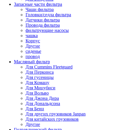
Запасные части фильтра
Чаши фильтра
Головки/седла фильтра
Датчики фильтра
Провода фильтра
фильтрующие насосы
чашка
Корпус
Другие
сиденье
провод
Масляный фильтр
Для Cummins Fleetguard
Для Перкинса
Для гусеницы
Для Комацу
Для Мицубиси
Для Вольво
Для Джона Дира
Для Дональдсона
Для Бенц
Для других грузовиков Janpan
Для китайских грузовиков
Другие
Гидравлический фильтр