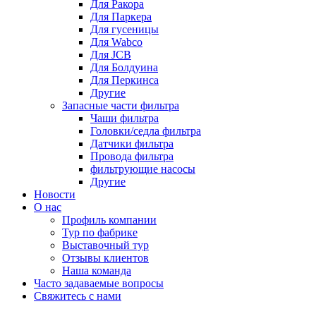
Для Ракора
Для Паркера
Для гусеницы
Для Wabco
Для JCB
Для Болдуина
Для Перкинса
Другие
Запасные части фильтра
Чаши фильтра
Головки/седла фильтра
Датчики фильтра
Провода фильтра
фильтрующие насосы
Другие
Новости
О нас
Профиль компании
Тур по фабрике
Выставочный тур
Отзывы клиентов
Наша команда
Часто задаваемые вопросы
Свяжитесь с нами