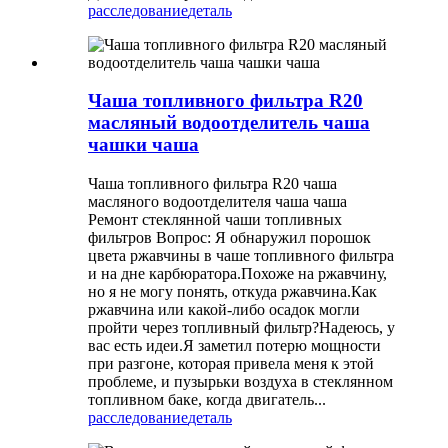
расследование
деталь
Чаша топливного фильтра R20
масляный водоотделитель чаша
чашки чаша
Чаша топливного фильтра R20 чаша
масляного водоотделителя чаша чаша
Ремонт стеклянной чаши топливных
фильтров Вопрос: Я обнаружил порошок
цвета ржавчины в чаше топливного фильтра
и на дне карбюратора.Похоже на ржавчину,
но я не могу понять, откуда ржавчина.Как
ржавчина или какой-либо осадок могли
пройти через топливный фильтр?Надеюсь, у
вас есть идеи.Я заметил потерю мощности
при разгоне, которая привела меня к этой
проблеме, и пузырьки воздуха в стеклянном
топливном баке, когда двигатель...
расследование
деталь