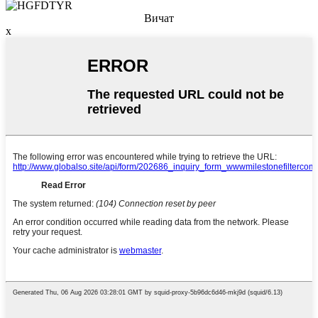
Вичат
x