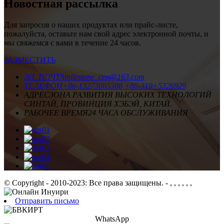
Новостная рассылка
Для запросов о наших продуктах или прайс-листе,
пожалуйста, оставьте нам свой адрес электронной почты, и
мы свяжемся с вами в течение 24 часов.
РАЗМЕСТИТЬ
ЭЛ. ПОЧТА
milestone_ceo@163.com
ТЕЛЕФОН
+86-13273665388
+86-319+5326929
АДРЕС
ЗОНА РАЗВИТИЯ ВЫСОКИХ ТЕХНОЛОГИЙ
СИНТАЙ, ПРОВИНЦИЯ ХЭБЭЙ, КИТАЙ.
РАБОЧЕЕ ВРЕМЯ
24 ЧАСА ОБСЛУЖИВАНИЯ
© Copyright - 2010-2023: Все права защищены.
- , , , , , ,
Отправить письмо
WhatsApp