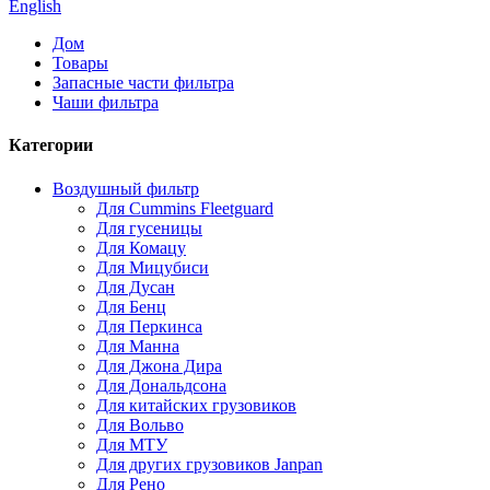
English
Дом
Товары
Запасные части фильтра
Чаши фильтра
Категории
Воздушный фильтр
Для Cummins Fleetguard
Для гусеницы
Для Комацу
Для Мицубиси
Для Дусан
Для Бенц
Для Перкинса
Для Манна
Для Джона Дира
Для Дональдсона
Для китайских грузовиков
Для Вольво
Для МТУ
Для других грузовиков Janpan
Для Рено