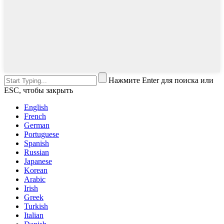
Нажмите Enter для поиска или
ESC, чтобы закрыть
English
French
German
Portuguese
Spanish
Russian
Japanese
Korean
Arabic
Irish
Greek
Turkish
Italian