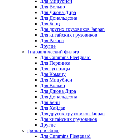
Для Мицубиси
Для Вольво
Для Джона Дира
Для Дональдсона
Для Бенц
Для других грузовиков Janpan
Для китайских грузовиков
Для Ракора
Другие
Гидравлический фильтр
Для Cummins Fleetguard
Для Перкинса
Для гусеницы
Для Комацу
Для Мицубиси
Для Вольво
Для Джона Дира
Для Дональдсона
Для Бенц
Для Хайдак
Для других грузовиков Janpan
Для китайских грузовиков
Другие
фильтр в сборе
Для Cummins Fleetguard