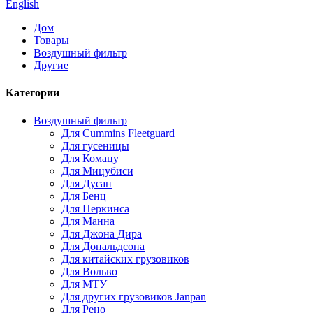
English
Дом
Товары
Воздушный фильтр
Другие
Категории
Воздушный фильтр
Для Cummins Fleetguard
Для гусеницы
Для Комацу
Для Мицубиси
Для Дусан
Для Бенц
Для Перкинса
Для Манна
Для Джона Дира
Для Дональдсона
Для китайских грузовиков
Для Вольво
Для МТУ
Для других грузовиков Janpan
Для Рено