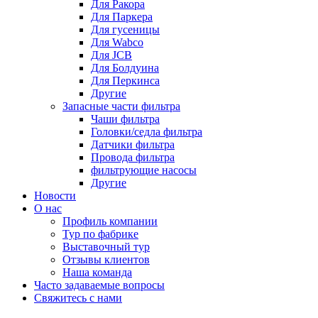
Для Ракора
Для Паркера
Для гусеницы
Для Wabco
Для JCB
Для Болдуина
Для Перкинса
Другие
Запасные части фильтра
Чаши фильтра
Головки/седла фильтра
Датчики фильтра
Провода фильтра
фильтрующие насосы
Другие
Новости
О нас
Профиль компании
Тур по фабрике
Выставочный тур
Отзывы клиентов
Наша команда
Часто задаваемые вопросы
Свяжитесь с нами