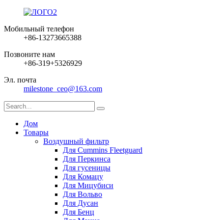
Мобильный телефон
+86-13273665388
Позвоните нам
+86-319+5326929
Эл. почта
milestone_ceo@163.com
Дом
Товары
Воздушный фильтр
Для Cummins Fleetguard
Для Перкинса
Для гусеницы
Для Комацу
Для Мицубиси
Для Вольво
Для Дусан
Для Бенц