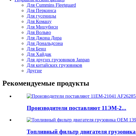
Для Cummins Fleetguard
Для Перкинса
Для гусеницы
Для Комацу
Для Мицубиси
Для Вольво
Для Джона Дира
Для Дональдсона
Для Бенц
Для Хайдак
Для других грузовиков Janpan
Для китайских грузовиков
Другие
Рекомендуемые продукты
Производители поставляют 11ЭМ-2...
Топливный фильтр двигателя грузовика 