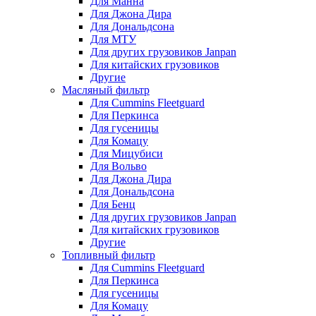
Для Манна
Для Джона Дира
Для Дональдсона
Для МТУ
Для других грузовиков Janpan
Для китайских грузовиков
Другие
Масляный фильтр
Для Cummins Fleetguard
Для Перкинса
Для гусеницы
Для Комацу
Для Мицубиси
Для Вольво
Для Джона Дира
Для Дональдсона
Для Бенц
Для других грузовиков Janpan
Для китайских грузовиков
Другие
Топливный фильтр
Для Cummins Fleetguard
Для Перкинса
Для гусеницы
Для Комацу