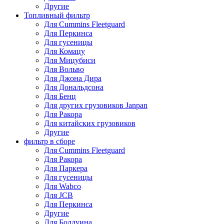
Другие
Топливный фильтр
Для Cummins Fleetguard
Для Перкинса
Для гусеницы
Для Комацу
Для Мицубиси
Для Вольво
Для Джона Дира
Для Дональдсона
Для Бенц
Для других грузовиков Janpan
Для Ракора
Для китайских грузовиков
Другие
фильтр в сборе
Для Cummins Fleetguard
Для Ракора
Для Паркера
Для гусеницы
Для Wabco
Для JCB
Для Перкинса
Другие
Для Болдуина