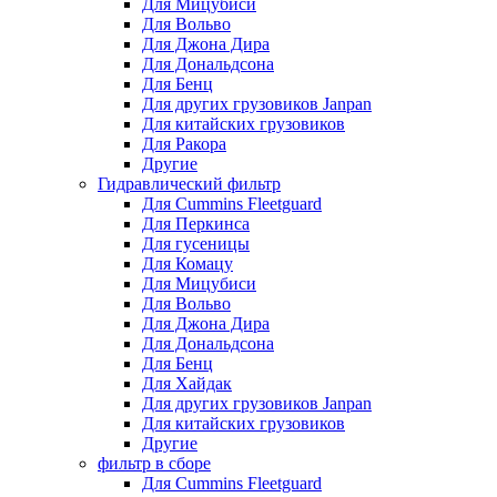
Для Мицубиси
Для Вольво
Для Джона Дира
Для Дональдсона
Для Бенц
Для других грузовиков Janpan
Для китайских грузовиков
Для Ракора
Другие
Гидравлический фильтр
Для Cummins Fleetguard
Для Перкинса
Для гусеницы
Для Комацу
Для Мицубиси
Для Вольво
Для Джона Дира
Для Дональдсона
Для Бенц
Для Хайдак
Для других грузовиков Janpan
Для китайских грузовиков
Другие
фильтр в сборе
Для Cummins Fleetguard