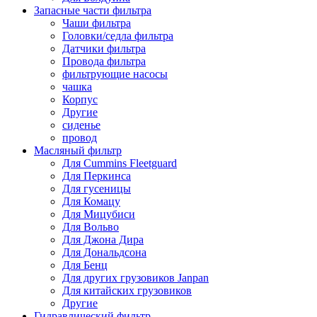
Запасные части фильтра
Чаши фильтра
Головки/седла фильтра
Датчики фильтра
Провода фильтра
фильтрующие насосы
чашка
Корпус
Другие
сиденье
провод
Масляный фильтр
Для Cummins Fleetguard
Для Перкинса
Для гусеницы
Для Комацу
Для Мицубиси
Для Вольво
Для Джона Дира
Для Дональдсона
Для Бенц
Для других грузовиков Janpan
Для китайских грузовиков
Другие
Гидравлический фильтр